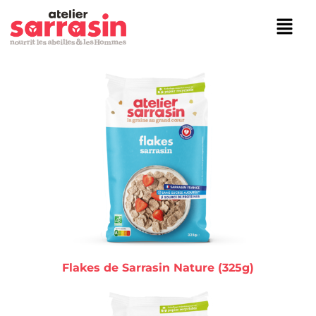
Aller
Menu
au
contenu
Flakes de Sarrasin Nature (325g)